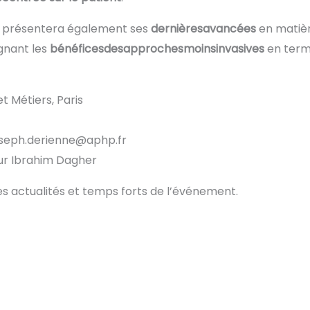
e présentera également ses
dernières
avancées
en matiè
ignant les
bénéfices
des
approches
moins
invasives
en term
et Métiers, Paris
oseph.derienne@aphp.fr
ur Ibrahim Dagher
s actualités et temps forts de l’événement.