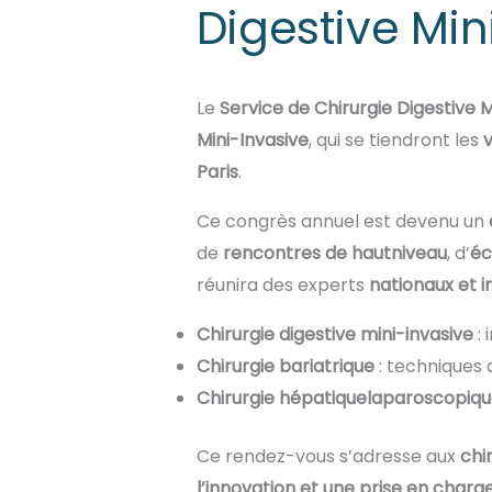
Digestive Min
Le
Service de Chirurgie Digestive M
Mini-Invasive
, qui se tiendront les
Paris
.
Ce congrès annuel est devenu un
de
rencontres
de
haut
niveau
, d’
éc
réunira des experts
nationaux
et
i
Chirurgie digestive mini-
invasive
: 
Chirurgie
bariatrique
: techniques 
Chirurgie
hépatique
laparoscopiqu
Ce rendez-vous s’adresse aux
chi
l’innovation
et une
prise
en
charg