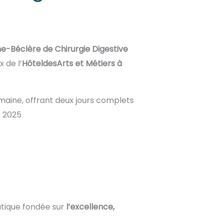
ne-
Béclère
de Chirurgie Digestive
 de l’
Hôtel
des
Arts
et
Métiers
à
maine, offrant deux jours complets
on 2025
tique fondée sur
l’
excellence
,