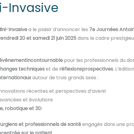
i-Invasive
ini-Invasive
a le plaisir d’annoncer les
7e
Journées
Antoi
vendredi
20 et
samedi
21
juin
2025
dans le cadre prestigieux
événement
incontournable
pour les professionnels du do
hanges
techniques
et de
réflexions
prospectives
. L’éditi
nternationaux
autour de trois grands axes :
innovations récentes et perspectives d’avenir
avancées et évolutions
e
,
robotique
et 3D
rurgiens
et
professionnels
de santé
engagés dans une pra
e
centrée
sur le
patient
.