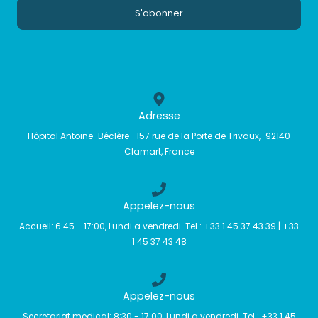
S'abonner
i
l
*
Adresse
Hôpital Antoine-Béclère 157 rue de la Porte de Trivaux, 92140
Clamart, France
Appelez-nous
Accueil: 6:45 - 17:00, Lundi a vendredi. Tel.: ‪+33 1 45 37 43 39‬ | ‪+33
1 45 37 43 48‬
Appelez-nous
Secretariat medical: 8:30 - 17:00, Lundi a vendredi. Tel.: ‪+33 1 45