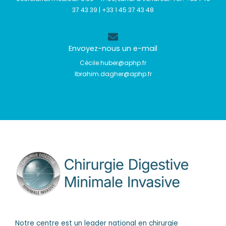
37 43 39‬ | ‪+33 1 45 37 43 48‬
Envoyez-nous un e-mail
Cécile.huber@aphp.fr
Ibrahim.dagher@aphp.fr
Notre centre est un leader national en chirurgie